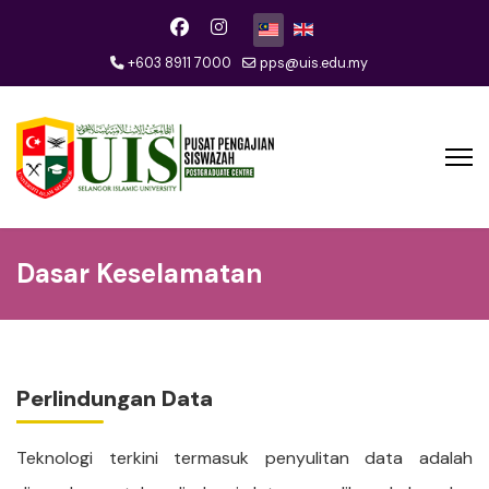
Pilih bahasa anda
+603 8911 7000
pps@uis.edu.my
Dasar Keselamatan
Perlindungan Data
Teknologi terkini termasuk penyulitan data adalah