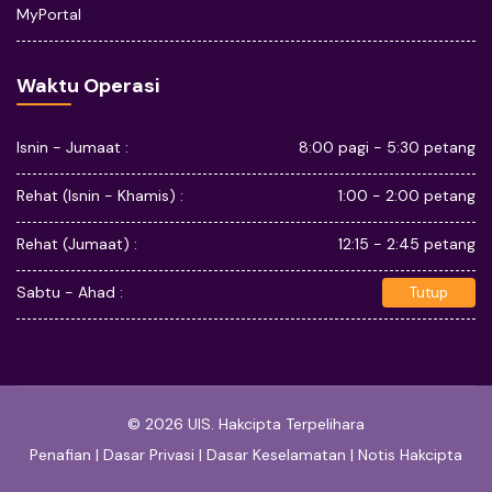
MyPortal
Waktu Operasi
Isnin - Jumaat :
8:00 pagi - 5:30 petang
Rehat (Isnin - Khamis) :
1:00 - 2:00 petang
Rehat (Jumaat) :
12:15 - 2:45 petang
Sabtu - Ahad :
Tutup
© 2026 UIS. Hakcipta Terpelihara
Penafian
|
Dasar Privasi
|
Dasar Keselamatan
|
Notis Hakcipta